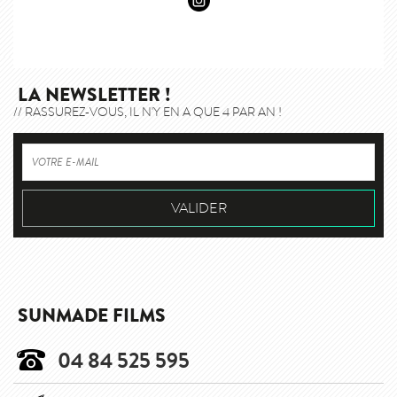
LA NEWSLETTER !
// RASSUREZ-VOUS, IL N'Y EN A QUE 4 PAR AN !
SUNMADE FILMS
04 84 525 595