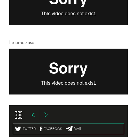
Le timelapse
MAIL
TWITTER
FACEBOOK